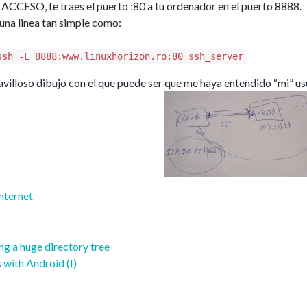
CCESO, te traes el puerto :80 a tu ordenador en el puerto 8888.
una linea tan simple como:
ssh -L 8888:www.linuxhorizon.ro:80 ssh_server
avilloso dibujo con el que puede ser que me haya entendido “mi” usu
nternet
ing a huge directory tree
with Android (I)