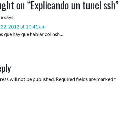
ght on “
Explicando un tunel ssh
”
ce
says:
22, 2012 at 10:41 am
es que hay que hablar colinsh…
eply
ess will not be published.
Required fields are marked
*