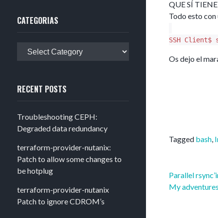
QUE SÍ TIENE A
Todo esto con 
CATEGORIAS
SSH Client$ 
Categorias
Os dejo el mar
RECENT POSTS
Troubleshooting CEPH:
Degraded data redundancy
Tagged
bash
,
I
terraform-provider-nutanix:
Patch to allow some changes to
be hotplug
Post
Parallel rsync’
navigation
My adventures 
terraform-provider-nutanix
Patch to ignore CDROM’s