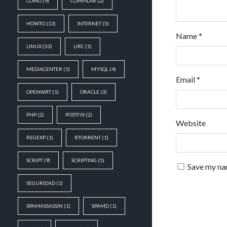
COMO
(9)
COMPILAR
(2)
HOWTO
(13)
INTERNET
(5)
Name
*
LINUX
(33)
LIRC
(1)
MEDIACENTER
(1)
MYSQL
(4)
Email
*
OPENWRT
(1)
ORACLE
(3)
PHP
(2)
POSTFIX
(2)
Website
REGEXP
(1)
RTORRENT
(1)
SCRIPT
(9)
SCRIPTING
(5)
Save my nam
SEGURIDAD
(1)
SPAMASSASSIN
(1)
SPAMD
(1)