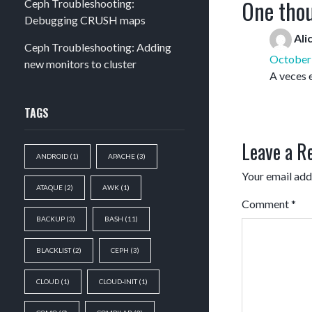
One thou
Ceph Troubleshooting:
Debugging CRUSH maps
Ali
Ceph Troubleshooting: Adding
October 
new monitors to cluster
A veces 
TAGS
Leave a R
ANDROID
(1)
APACHE
(3)
Your email addr
ATAQUE
(2)
AWK
(1)
Comment
*
BACKUP
(3)
BASH
(11)
BLACKLIST
(2)
CEPH
(3)
CLOUD
(1)
CLOUD-INIT
(1)