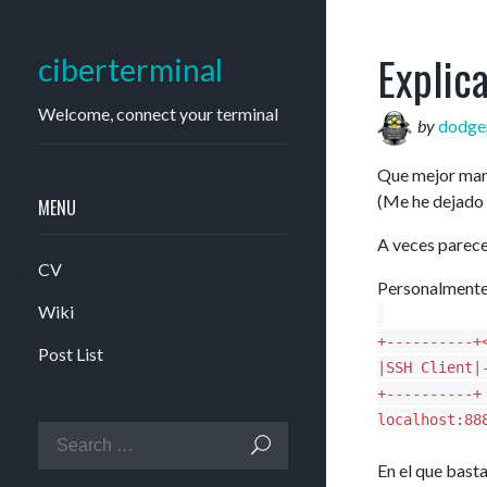
Explic
ciberterminal
Welcome, connect your terminal
by
dodge
Que mejor mane
(Me he dejado
MENU
A veces parece 
CV
Personalmente 
Wiki
+----------+
Post List
|SSH Client|
+----------+
localhost:88
En el que bast